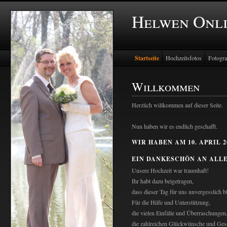
Helwen Onl
Startseite
Hochzeitsfotos
Fotogra
Willkommen
Herzlich willkommen auf dieser Seite.
Nun haben wir es endlich geschafft.
WIR HABEN AM 10. APRIL 
EIN DANKESCHÖN AN ALL
Unsere Hochzeit war traumhaft!
Ihr habt dazu beigetragen,
dass dieser Tag für uns unvergesslich b
Für die Hilfe und Unterstützung,
die vielen Einfälle und Überraschungen
die zahlreichen Glückwünsche und Ge